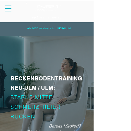
spürbar anders.
Ab 9/26 exklusiv in
NEU-ULM
BECKENBODENTRAINING
NEU-ULM / ULM:
STARKE MITTE.
SCHMERZFREIER
RÜCKEN.
Bereits Mitglied?