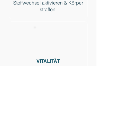
Stoffwechsel aktivieren & Körper
straffen.
VITALITÄT
Mehr Energie und Power für den
Job.
LET'S GO
VOM SCROLLEN