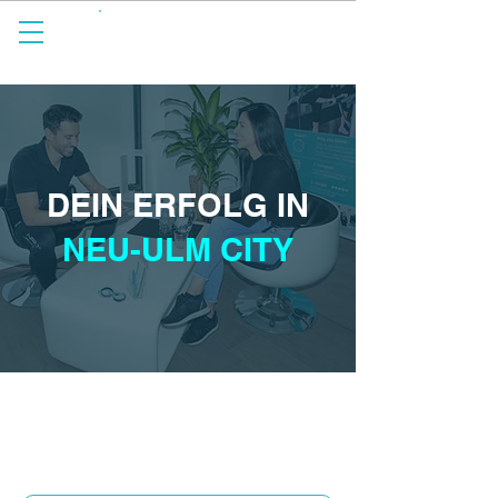
spürbar anders.
DEIN ERFOLG IN
NEU-ULM CITY
Augsburgerstraße 1, Neu-Ulm
07318022270