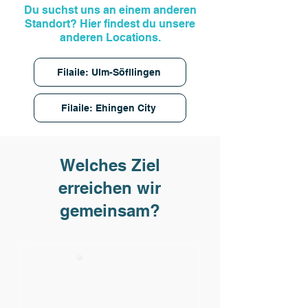
Du suchst uns an einem anderen
Chair ist dein passives Tiefen-
Standort? Hier findest du unsere
Upgrade für eine starke Mitte.
anderen Locations.
Filaile: Ulm-Söfllingen
Filaile: Ehingen City
Welches Ziel
erreichen wir
gemeinsam?