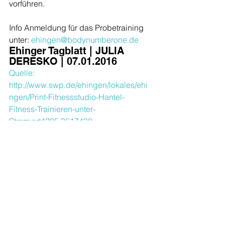
vorführen.
Info Anmeldung für das Probetraining 
unter: 
ehingen@bodynumberone.de
Ehinger Tagblatt | JULIA 
DERESKO | 07.01.2016
Quelle: 
http://www.swp.de/ehingen/lokales/ehi
ngen/Print-Fitnessstudio-Hantel-
Fitness-Trainieren-unter-
Strom;art4295,3617430
(Ehinger Tagblatt vom Donnerstag,  
den 07.Januar 2016)
Alle ansehen